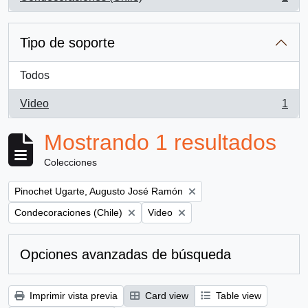
, 1 resultados
Tipo de soporte
Todos
Video
1
, 1 resultados
Mostrando 1 resultados
Colecciones
Remove filter:
Pinochet Ugarte, Augusto José Ramón
Remove filter:
Remove filter:
Condecoraciones (Chile)
Video
Opciones avanzadas de búsqueda
Imprimir vista previa
Card view
Table view