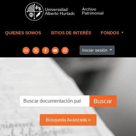
Skip to main content
QUIENES SOMOS
SITIOS DE INTERÉS
FONDOS
Iniciar sesión
Buscar
Búsqueda Avanzada »