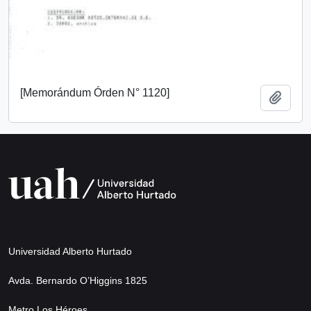
[Memorándum Órden N° 1120]
Add t
Universidad Alberto Hurtado
Avda. Bernardo O’Higgins 1825
Metro Los Héroes