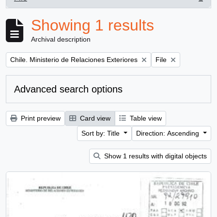
, 1 results
Showing 1 results
Archival description
Remove filter:
Remove filter:
Chile. Ministerio de Relaciones Exteriores
File
Advanced search options
Print preview
Card view
Table view
Sort by: Title
Direction: Ascending
Show 1 results with digital objects