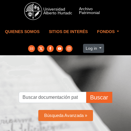
Skip to main content
QUIENES SOMOS
SITIOS DE INTERÉS
FONDOS
Log in
Buscar
Búsqueda Avanzada »