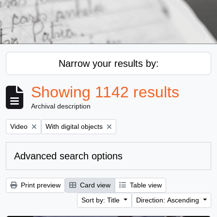
Narrow your results by:
Showing 1142 results
Archival description
Remove filter:
Remove filter:
Video
With digital objects
Advanced search options
Print preview
Card view
Table view
Sort by: Title
Direction: Ascending