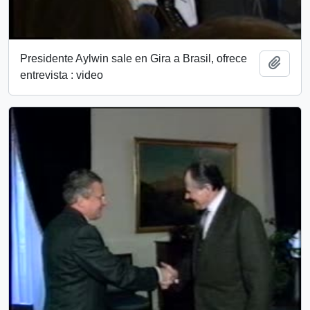
Presidente Aylwin sale en Gira a Brasil, ofrece
Add t
entrevista : video