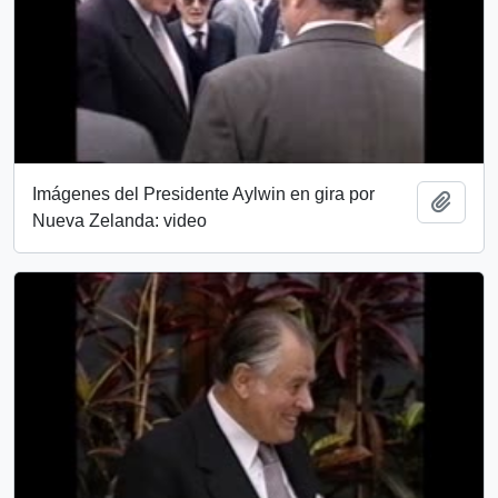
Imágenes del Presidente Aylwin en gira por
Add t
Nueva Zelanda: video