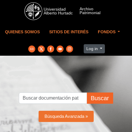
Skip to main content
QUIENES SOMOS
SITIOS DE INTERÉS
FONDOS
Log in
Buscar
Búsqueda Avanzada »