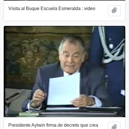
Visita al Buque Escuela Esmeralda : video
Add t
Presidente Aylwin firma de decreto que crea
Add t