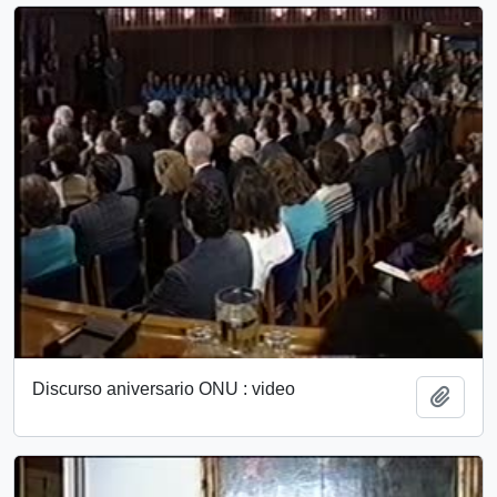
Discurso aniversario ONU : video
Add t