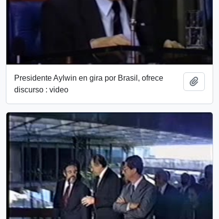
Presidente Aylwin en gira por Brasil, ofrece
Add t
discurso : video