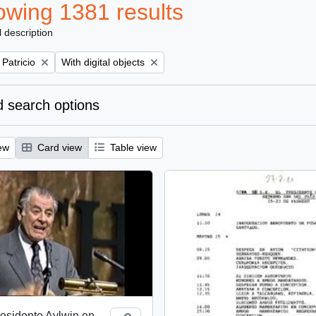
wing 1381 results
l description
Remove filter:
 Patricio
With digital objects
 search options
ew
Card view
Table view
esidente Aylwin en