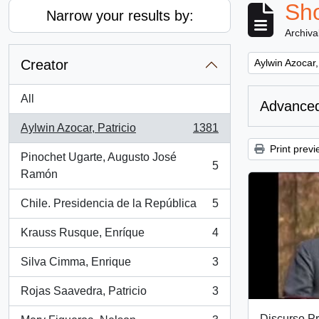
Sho
Narrow your results by:
Archiva
Remove filter:
Creator
Aylwin Azocar,
All
Advanced
Aylwin Azocar, Patricio
1381
, 1381 results
Print previ
Pinochet Ugarte, Augusto José
5
, 5 results
Ramón
Chile. Presidencia de la República
5
, 5 results
Krauss Rusque, Enríque
4
, 4 results
Silva Cimma, Enrique
3
, 3 results
Rojas Saavedra, Patricio
3
, 3 results
Discurso Pr