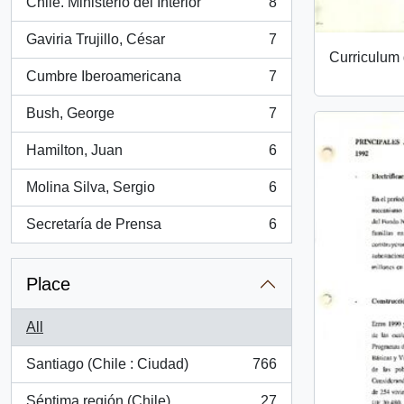
Chile. Ministerio del Interior
8
, 8 results
Gaviria Trujillo, César
7
, 7 results
Curriculum 
Cumbre Iberoamericana
7
, 7 results
Bush, George
7
, 7 results
Hamilton, Juan
6
, 6 results
Molina Silva, Sergio
6
, 6 results
Secretaría de Prensa
6
, 6 results
Place
All
Santiago (Chile : Ciudad)
766
, 766 results
Séptima región (Chile)
27