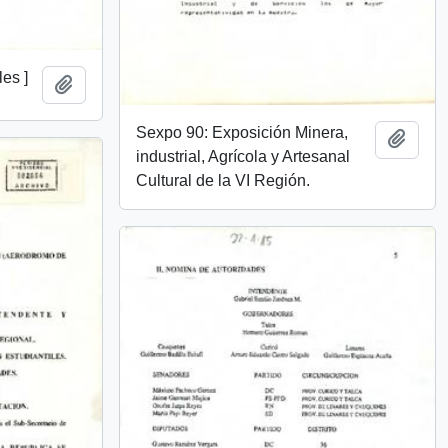
les ]
Add to clipboard
Sexpo 90: Exposición Minera,
Add t
industrial, Agrícola y Artesanal
Cultural de la VI Región.