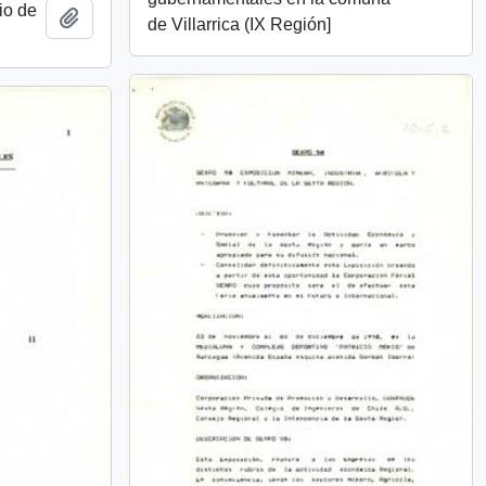
io de
Add to clipboard
de Villarrica (IX Región]