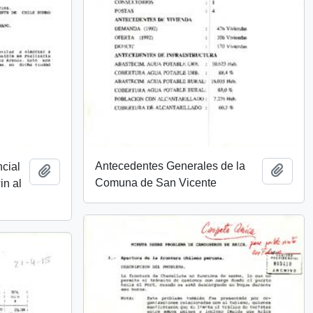
Antecedentes Generales de la
ncial
Add t
Add to clipboard
Comuna de San Vicente
in al