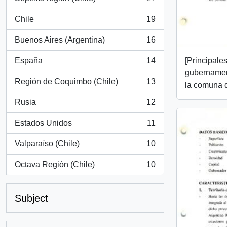
, 27 results
Chile
19
, 19 results
Buenos Aires (Argentina)
16
, 16 results
[Principale
España
14
, 14 results
gubernamen
Región de Coquimbo (Chile)
13
la comuna d
, 13 results
Rusia
12
, 12 results
Estados Unidos
11
, 11 results
Valparaíso (Chile)
10
, 10 results
Octava Región (Chile)
10
, 10 results
Subject