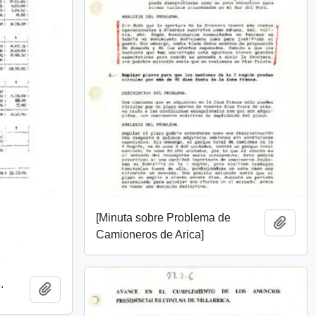
[Minuta sobre Problema de
Add t
Camioneros de Arica]
.
Add to clipboard