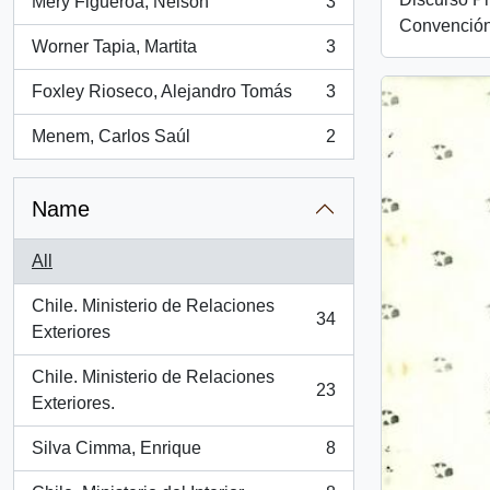
Mery Figueroa, Nelson
3
, 3 results
Convención
Worner Tapia, Martita
3
, 3 results
Foxley Rioseco, Alejandro Tomás
3
, 3 results
Menem, Carlos Saúl
2
, 2 results
Name
All
Chile. Ministerio de Relaciones
34
, 34 results
Exteriores
Chile. Ministerio de Relaciones
23
, 23 results
Exteriores.
Silva Cimma, Enrique
8
, 8 results