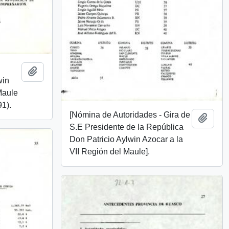
Add to clipboard
win
Maule
1).
[Nómina de Autoridades - Gira de
Add t
S.E Presidente de la República
Don Patricio Aylwin Azocar a la
VII Región del Maule].