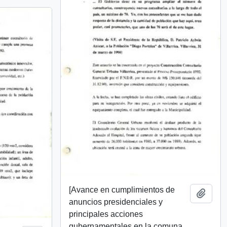
[Avance en cumplimientos de
Add t
anuncios presidenciales y
principales acciones
gubernamentales en la comuna