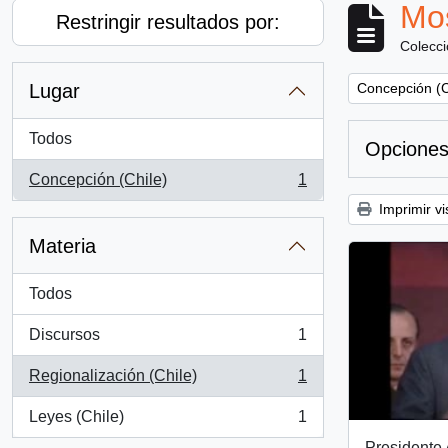
Mos
Restringir resultados por:
Colecc
Remove filter:
Lugar
Concepción (C
Todos
Opciones
Concepción (Chile)
1
, 1 resultados
Imprimir vi
Materia
Todos
Discursos
1
, 1 resultados
Regionalización (Chile)
1
, 1 resultados
Leyes (Chile)
1
, 1 resultados
Presidente 