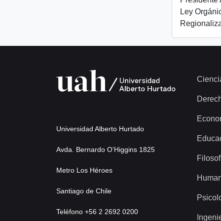
Ley Orgánic
Regionaliza
Cienci
Derec
Econo
Universidad Alberto Hurtado
Educa
Avda. Bernardo O’Higgins 1825
Filosof
Metro Los Héroes
Human
Santiago de Chile
Psicol
Teléfono +56 2 2692 0200
Ingeni