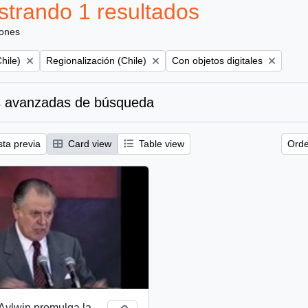
trando 1 resultados
iones
Remove filter:
Remove filter:
hile)
Regionalización (Chile)
Con objetos digitales
 avanzadas de búsqueda
sta previa
Card view
Table view
Orde
Aylwin promulga la