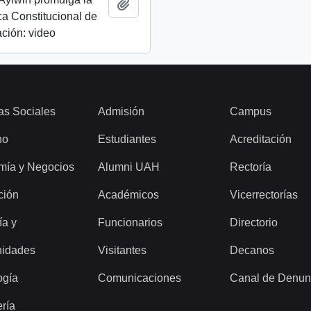
Añadir al portapapeles
a Constitucional de
ción: video
as Sociales
Admisión
Campus
ho
Estudiantes
Acreditación
mía y Negocios
Alumni UAH
Rectoría
ción
Académicos
Vicerrectorías
ía y
Funcionarios
Directorio
idades
Visitantes
Decanos
ogía
Comunicaciones
Canal de Denun
ería