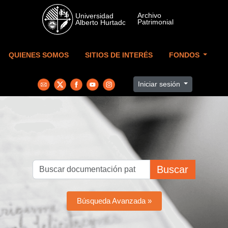
Skip to main content
QUIENES SOMOS
SITIOS DE INTERÉS
FONDOS
Iniciar sesión
Buscar
Búsqueda Avanzada »