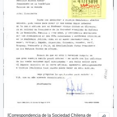
[Correspondencia de la Sociedad Chilena de
Añadi