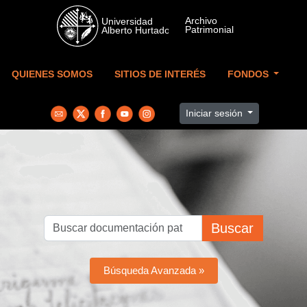
Skip to main content
QUIENES SOMOS
SITIOS DE INTERÉS
FONDOS
Iniciar sesión
Buscar
Búsqueda Avanzada »