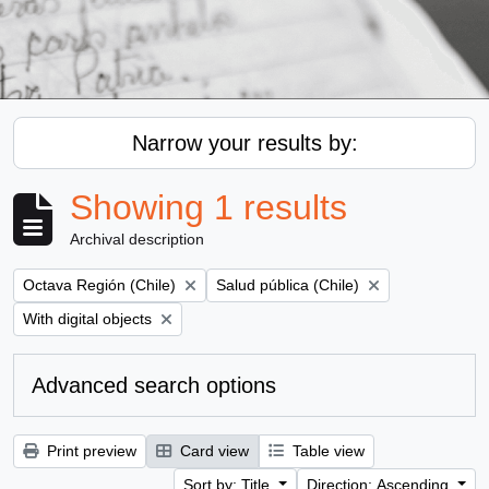
Narrow your results by:
Showing 1 results
Archival description
Remove filter:
Remove filter:
Octava Región (Chile)
Salud pública (Chile)
Remove filter:
With digital objects
Advanced search options
Print preview
Card view
Table view
Sort by: Title
Direction: Ascending