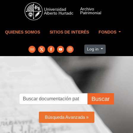
Skip to main content
QUIENES SOMOS
SITIOS DE INTERÉS
FONDOS
Log in
Buscar
Búsqueda Avanzada »