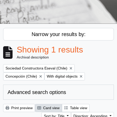
Narrow your results by:
Showing 1 results
Archival description
Remove filter:
Sociedad Constructora Eseval (Chile)
Remove filter:
Remove filter:
Concepción (Chile)
With digital objects
Advanced search options
Print preview
Card view
Table view
Sort by: Title
Direction: Ascending