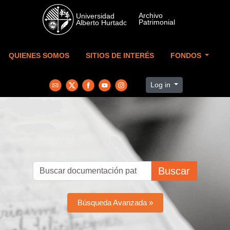
Skip to main content
QUIENES SOMOS
SITIOS DE INTERÉS
FONDOS
Log in
Buscar
Búsqueda Avanzada »