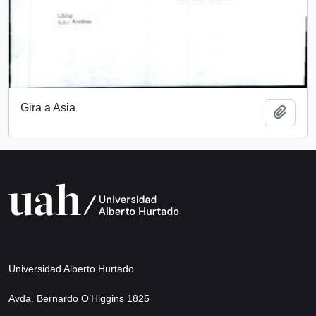
Gira a Asia
Add t
Universidad Alberto Hurtado
Avda. Bernardo O’Higgins 1825