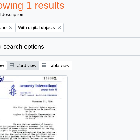
wing 1 results
l description
Remove filter:
iano
With digital objects
 search options
ew
Card view
Table view