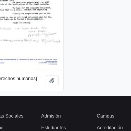
derechos humanos]
Add to clipboard
as Sociales
Admisión
Campus
ho
Estudiantes
Acreditación