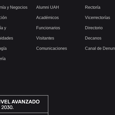
mía y Negocios
Alumni UAH
Rectoría
ción
Académicos
Vicerrectorías
ía y
Funcionarios
Directorio
idades
Visitantes
Decanos
ogía
Comunicaciones
Canal de Denun
ería