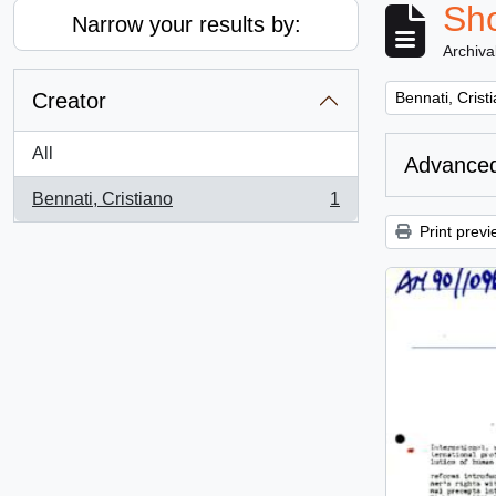
Sho
Narrow your results by:
Archiva
Remove filter:
Creator
Bennati, Crist
All
Advanced
Bennati, Cristiano
1
, 1 results
Print previ