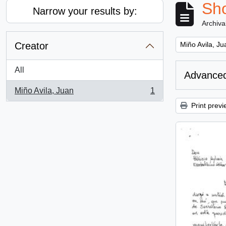
Sho
Narrow your results by:
Archiva
Remove filter:
Creator
Miño Avila, Ju
All
Advanced
Miño Avila, Juan
1
, 1 results
Print previ