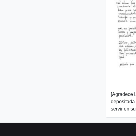
[Agradece l
depositada e
servir en s