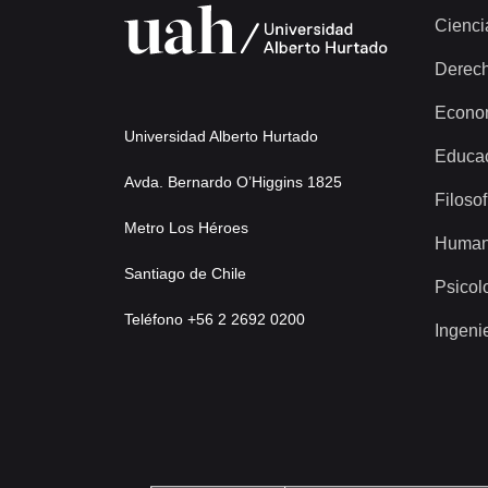
Cienci
Derec
Econo
Universidad Alberto Hurtado
Educa
Avda. Bernardo O’Higgins 1825
Filosof
Metro Los Héroes
Human
Santiago de Chile
Psicol
Teléfono +56 2 2692 0200
Ingeni