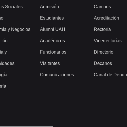
as Sociales
Admisión
Campus
ho
Estudiantes
Acreditación
mía y Negocios
Alumni UAH
Rectoría
ción
Académicos
Vicerrectorías
ía y
Funcionarios
Directorio
idades
Visitantes
Decanos
ogía
Comunicaciones
Canal de Denun
ería