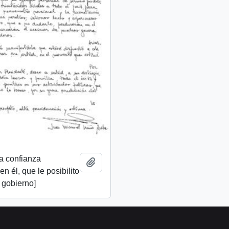
a confianza
Add to clipboard
n él, que le posibilito
u gobierno]