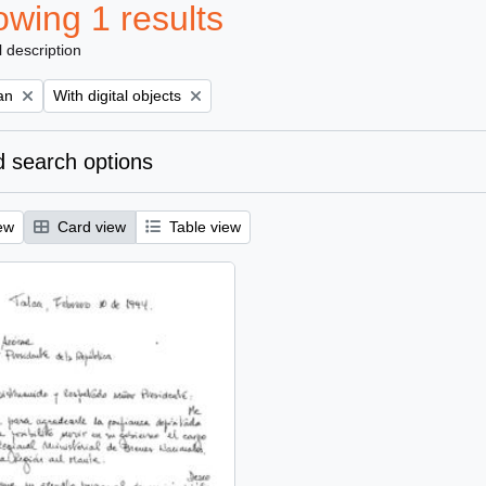
wing 1 results
l description
Remove filter:
an
With digital objects
 search options
ew
Card view
Table view