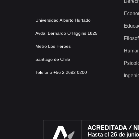
Derec
Econo
Universidad Alberto Hurtado
Educa
Avda. Bernardo O’Higgins 1825
Filosof
Metro Los Héroes
Human
Santiago de Chile
Psicol
Teléfono +56 2 2692 0200
Ingeni