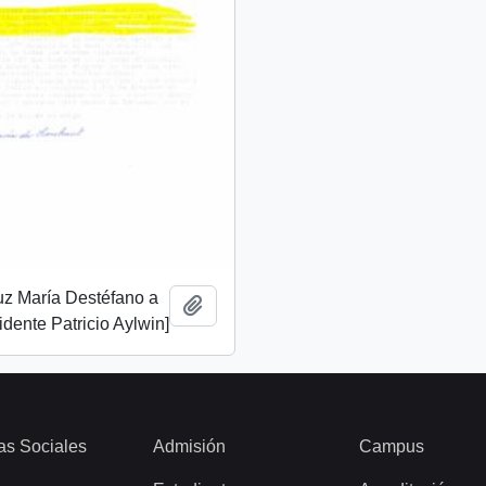
uz María Destéfano a
Añadir al portapapeles
idente Patricio Aylwin]
as Sociales
Admisión
Campus