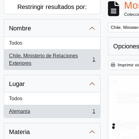
Mos
Restringir resultados por:
Colecc
Remove filter:
Nombre
Chile. Ministe
Todos
Opciones
Chile. Ministerio de Relaciones
1
, 1 resultados
Exteriores
Imprimir vi
Lugar
Todos
Alemania
1
, 1 resultados
Materia