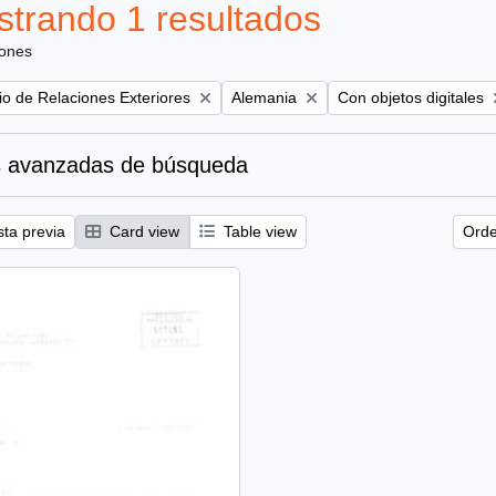
trando 1 resultados
iones
Remove filter:
Remove filter:
rio de Relaciones Exteriores
Alemania
Con objetos digitales
 avanzadas de búsqueda
sta previa
Card view
Table view
Orde