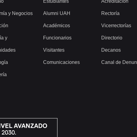
ho
Estudiantes
Acreditación
mía y Negocios
Alumni UAH
Rectoría
ción
Académicos
Vicerrectorías
ía y
Funcionarios
Directorio
idades
Visitantes
Decanos
ogía
Comunicaciones
Canal de Denun
ería