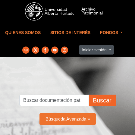
Skip to main content
QUIENES SOMOS
SITIOS DE INTERÉS
FONDOS
Iniciar sesión
Buscar
Búsqueda Avanzada »