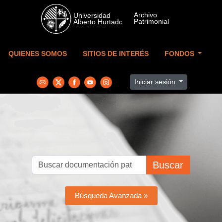
Skip to main content
QUIENES SOMOS
SITIOS DE INTERÉS
FONDOS
Iniciar sesión
Buscar
Búsqueda Avanzada »