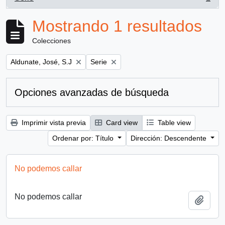
, 1 resultados
Mostrando 1 resultados
Colecciones
Remove filter:
Remove filter:
Aldunate, José, S.J
Serie
Opciones avanzadas de búsqueda
Imprimir vista previa
Card view
Table view
Ordenar por: Título
Dirección: Descendente
No podemos callar
No podemos callar
Añadi