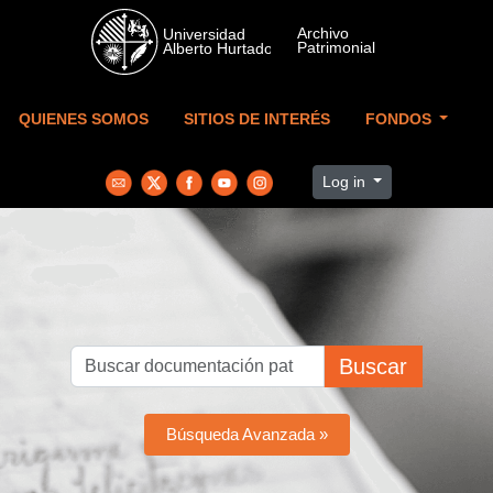
Skip to main content
QUIENES SOMOS
SITIOS DE INTERÉS
FONDOS
Log in
Buscar
Búsqueda Avanzada »