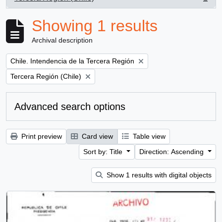
, 1 results
Showing 1 results
Archival description
Remove filter:
Chile. Intendencia de la Tercera Región
Remove filter:
Tercera Región (Chile)
Advanced search options
Print preview
Card view
Table view
Sort by: Title
Direction: Ascending
Show 1 results with digital objects