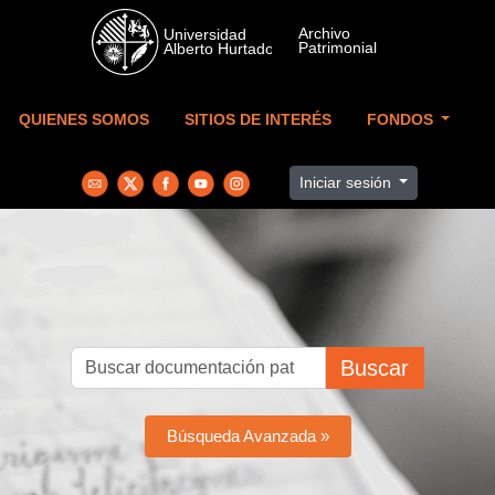
Skip to main content
QUIENES SOMOS
SITIOS DE INTERÉS
FONDOS
Iniciar sesión
Buscar
Búsqueda Avanzada »