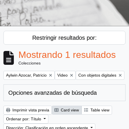
Restringir resultados por:
Mostrando 1 resultados
Colecciones
Remove filter:
Remove filter:
Remove filter:
Aylwin Azocar, Patricio
Video
Con objetos digitales
Opciones avanzadas de búsqueda
Imprimir vista previa
Card view
Table view
Ordenar por: Título
Dirección: Clasificación en orden ascendente