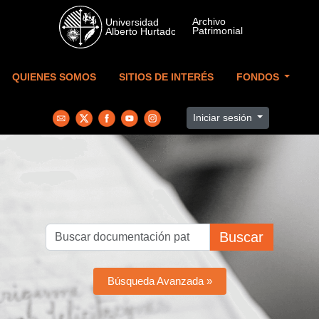
Skip to main content
QUIENES SOMOS
SITIOS DE INTERÉS
FONDOS
Iniciar sesión
Buscar
Búsqueda Avanzada »