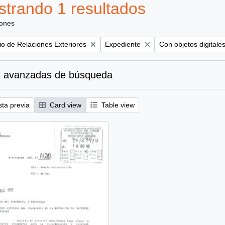
trando 1 resultados
iones
Remove filter:
Remove filter:
rio de Relaciones Exteriores
Expediente
Con objetos digitale
 avanzadas de búsqueda
sta previa
Card view
Table view