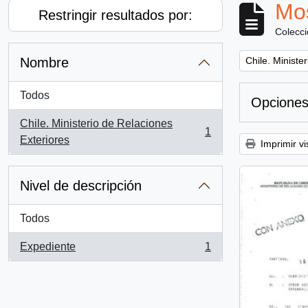
Mos
Restringir resultados por:
Colecc
Remove filter:
Nombre
Chile. Ministe
Todos
Opciones
Chile. Ministerio de Relaciones
1
, 1 resultados
Exteriores
Imprimir vi
Nivel de descripción
Todos
Expediente
1
, 1 resultados