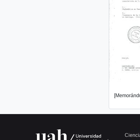
[Memorándu
Cienci