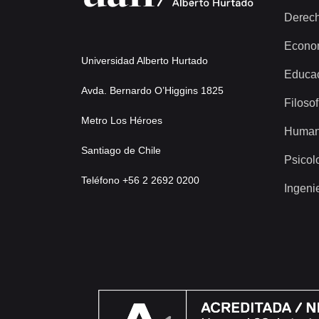
Derec
Econo
Universidad Alberto Hurtado
Educa
Avda. Bernardo O’Higgins 1825
Filosof
Metro Los Héroes
Human
Santiago de Chile
Psicol
Teléfono +56 2 2692 0200
Ingeni