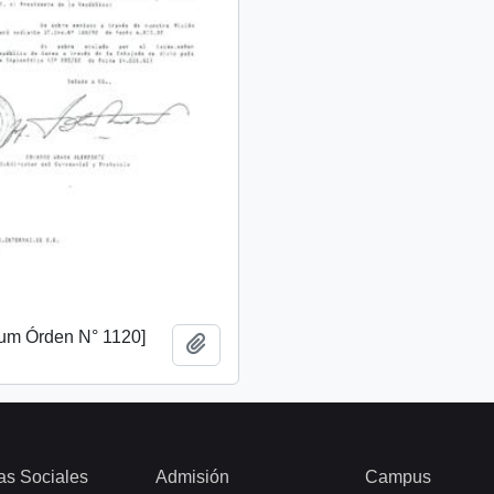
m Órden N° 1120]
Añadir al portapapeles
as Sociales
Admisión
Campus