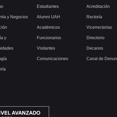
ho
Estudiantes
Acreditación
mía y Negocios
Alumni UAH
Rectoría
ción
Académicos
Vicerrectorías
ía y
Funcionarios
Directorio
idades
Visitantes
Decanos
ogía
Comunicaciones
Canal de Denun
ería