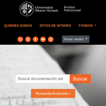
Skip to main content
QUIENES SOMOS
SITIOS DE INTERÉS
FONDOS
Iniciar sesión
Buscar
Búsqueda Avanzada »