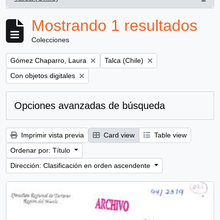
, 1 resultados
Mostrando 1 resultados
Colecciones
Remove filter:
Remove filter:
Gómez Chaparro, Laura
Talca (Chile)
Remove filter:
Con objetos digitales
Opciones avanzadas de búsqueda
Imprimir vista previa
Card view
Table view
Ordenar por: Título
Dirección: Clasificación en orden ascendente