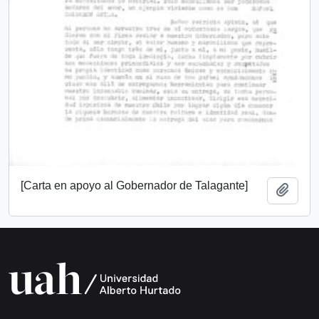
[Carta en apoyo al Gobernador de Talagante]
Añadi