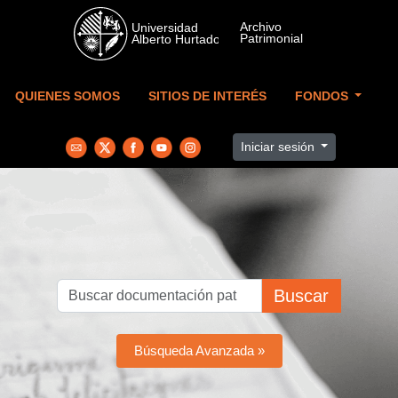
Skip to main content
QUIENES SOMOS
SITIOS DE INTERÉS
FONDOS
Iniciar sesión
Buscar
Búsqueda Avanzada »