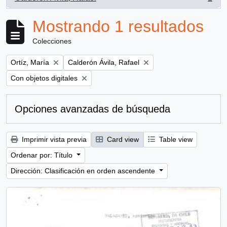
, 1 resultados
Mostrando 1 resultados
Colecciones
Remove filter:
Remove filter:
Ortíz, María
Calderón Ávila, Rafael
Remove filter:
Con objetos digitales
Opciones avanzadas de búsqueda
Imprimir vista previa
Card view
Table view
Ordenar por: Título
Dirección: Clasificación en orden ascendente