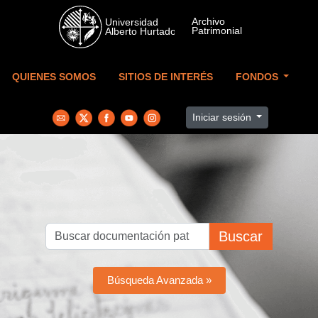
Skip to main content
QUIENES SOMOS
SITIOS DE INTERÉS
FONDOS
Iniciar sesión
Buscar
Búsqueda Avanzada »