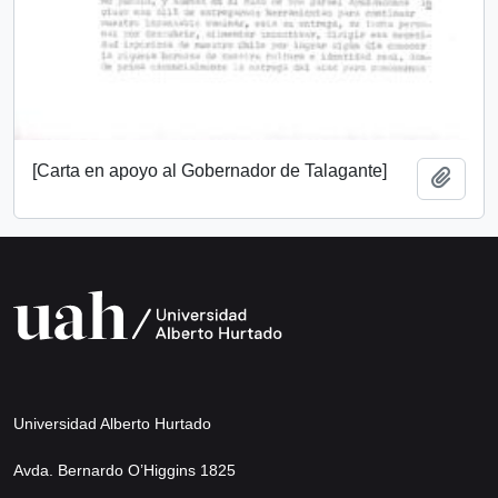
[Carta en apoyo al Gobernador de Talagante]
Añadi
Universidad Alberto Hurtado
Avda. Bernardo O’Higgins 1825