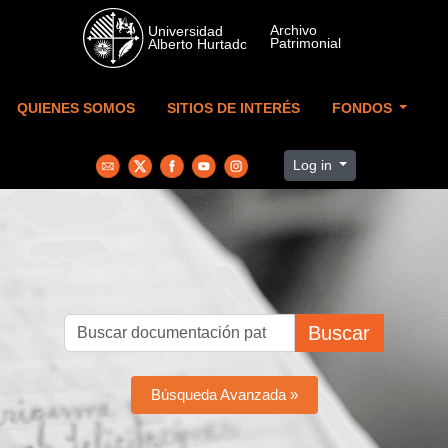
Skip to main content
QUIENES SOMOS
SITIOS DE INTERÉS
FONDOS
Log in
Buscar
Búsqueda Avanzada »