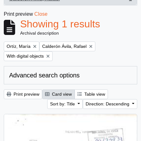
, 1 results
Print preview
Close
Showing 1 results
Archival description
Remove filter:
Remove filter:
Ortíz, María
Calderón Ávila, Rafael
Remove filter:
With digital objects
Advanced search options
Print preview
Card view
Table view
Sort by: Title
Direction: Descending