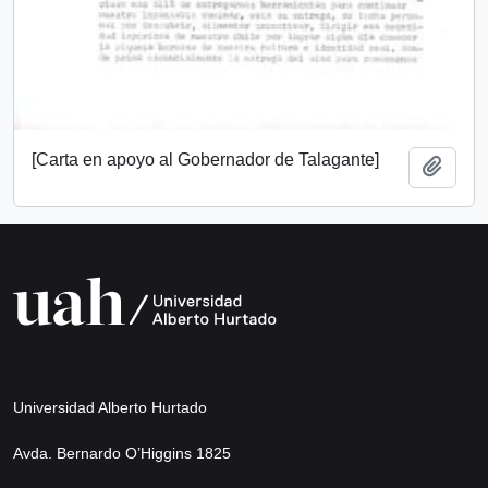
[Carta en apoyo al Gobernador de Talagante]
Add t
Universidad Alberto Hurtado
Avda. Bernardo O’Higgins 1825