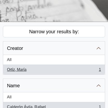
Narrow your results by:
Creator
All
Ortíz, María
1
, 1 results
Name
All
Calderón Ávila, Rafael
1