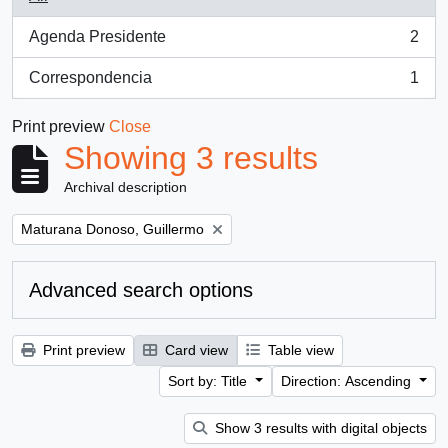
Agenda Presidente
2
, 2 results
Correspondencia
1
, 1 results
Print preview
Close
Showing 3 results
Archival description
Remove filter:
Maturana Donoso, Guillermo
Advanced search options
Print preview
Card view
Table view
Sort by: Title
Direction: Ascending
Show 3 results with digital objects