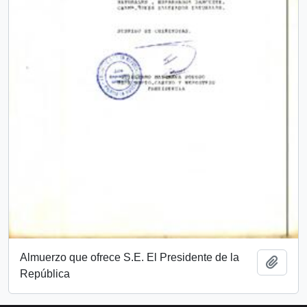
Almuerzo que ofrece S.E. El Presidente de la
Add t
República