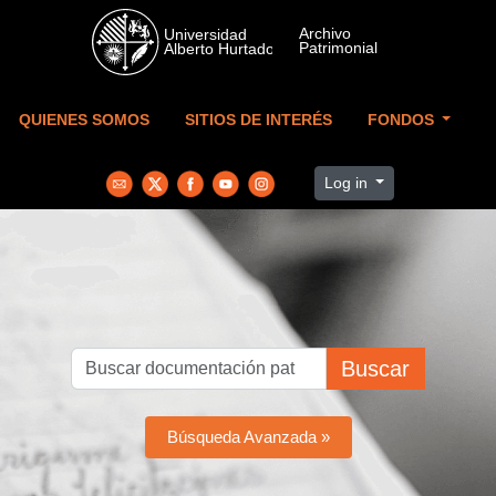
Skip to main content
QUIENES SOMOS
SITIOS DE INTERÉS
FONDOS
Log in
Buscar
Búsqueda Avanzada »