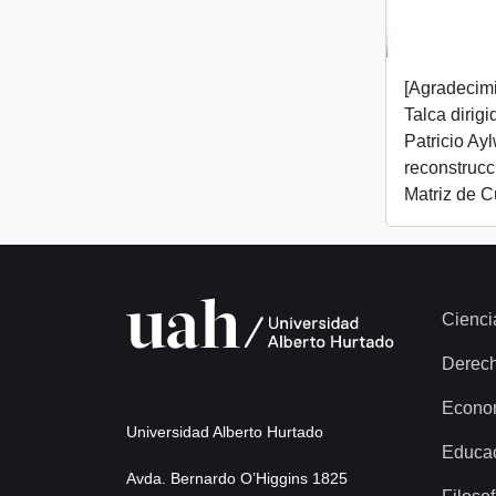
[Agradecim
Talca dirig
Patricio Ay
reconstrucc
Matriz de C
Cienci
Derec
Econo
Universidad Alberto Hurtado
Educa
Avda. Bernardo O’Higgins 1825