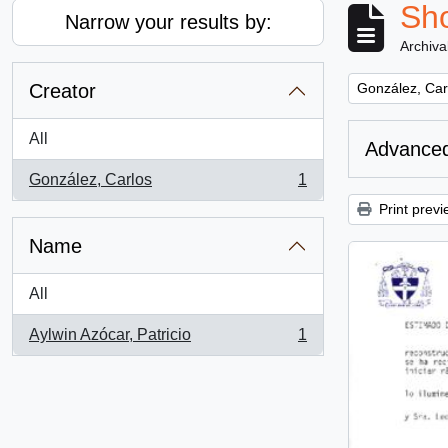
Sho
Narrow your results by:
Archiva
Remove filter:
Creator
González, Car
All
Advanced
González, Carlos
1
, 1 results
Print previ
Name
All
Aylwin Azócar, Patricio
1
, 1 results