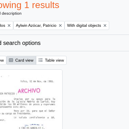
wing 1 results
l description
Remove filter:
Remove filter:
los
Aylwin Azócar, Patricio
With digital objects
 search options
ew
Card view
Table view