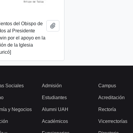
ientos del Obispo de
Add to clipboard
idos al Presidente
lwin por el apoyo en la
ión de la Iglesia
uricó]
as Sociales
Admisión
Campus
ho
Estudiantes
Acreditación
mía y Negocios
Alumni UAH
Rectoría
ción
Académicos
Vicerrectorías