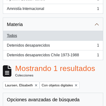
, 1 resultados
Amnistía Internacional
1
, 1 resultados
Materia
Todos
Detenidos desaparecidos
1
, 1 resultados
Detenidos desaparecidos Chile 1973-1988
1
, 1 resultados
Mostrando 1 resultados
Colecciones
Remove filter:
Remove filter:
Laursen, Elisabeth
Con objetos digitales
Opciones avanzadas de búsqueda