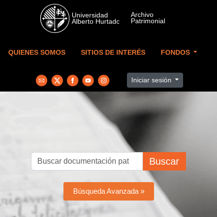
Skip to main content
QUIENES SOMOS
SITIOS DE INTERÉS
FONDOS
Iniciar sesión
Buscar
Búsqueda Avanzada »