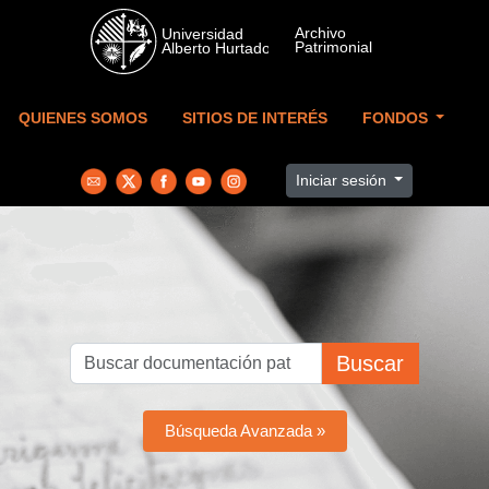
Skip to main content
QUIENES SOMOS
SITIOS DE INTERÉS
FONDOS
Iniciar sesión
Buscar
Búsqueda Avanzada »