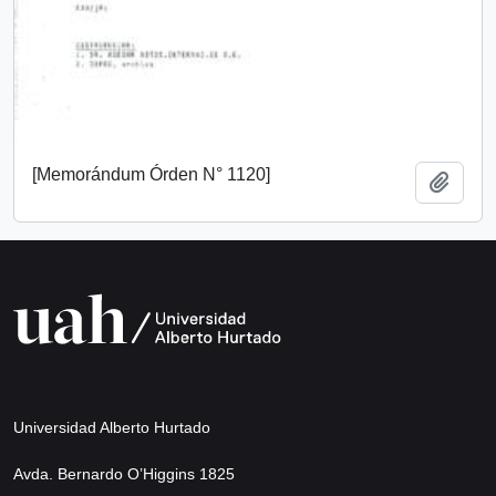
[Memorándum Órden N° 1120]
Añadi
Universidad Alberto Hurtado
Avda. Bernardo O’Higgins 1825