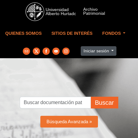
Skip to main content
QUIENES SOMOS
SITIOS DE INTERÉS
FONDOS
Iniciar sesión
Buscar
Búsqueda Avanzada »