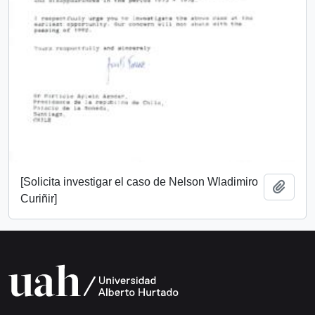
[Solicita investigar el caso de Nelson Wladimiro
Añadi
Curiñir]