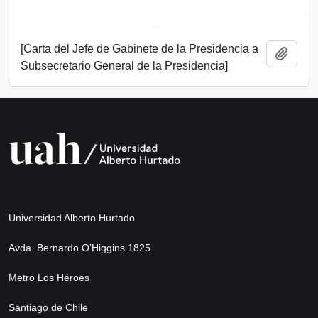
[Carta del Jefe de Gabinete de la Presidencia a
Añadi
Subsecretario General de la Presidencia]
Universidad Alberto Hurtado
Avda. Bernardo O’Higgins 1825
Metro Los Héroes
Santiago de Chile