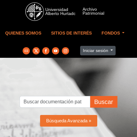
Skip to main content
QUIENES SOMOS
SITIOS DE INTERÉS
FONDOS
Iniciar sesión
Buscar
Búsqueda Avanzada »