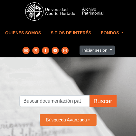
Skip to main content
QUIENES SOMOS
SITIOS DE INTERÉS
FONDOS
Iniciar sesión
Buscar
Búsqueda Avanzada »