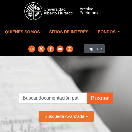
Skip to main content
QUIENES SOMOS
SITIOS DE INTERÉS
FONDOS
Log in
Buscar
Búsqueda Avanzada »