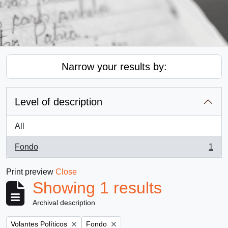
Narrow your results by:
Level of description
All
Fondo
1
, 1 results
Print preview
Close
Showing 1 results
Archival description
Remove filter:
Remove filter:
Volantes Políticos
Fondo