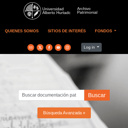
Skip to main content
QUIENES SOMOS
SITIOS DE INTERÉS
FONDOS
Log in
Buscar
Búsqueda Avanzada »