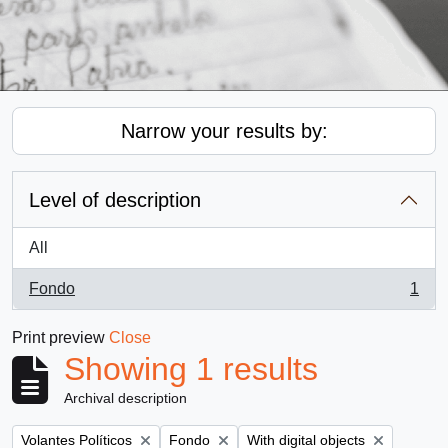
Narrow your results by:
Level of description
All
Fondo
1
, 1 results
Print preview
Close
Showing 1 results
Archival description
Remove filter:
Remove filter:
Remove filter:
Volantes Políticos
Fondo
With digital objects