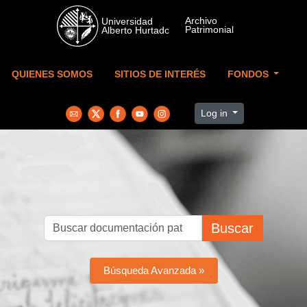
Skip to main content
QUIENES SOMOS
SITIOS DE INTERÉS
FONDOS
Log in
Buscar
Búsqueda Avanzada »