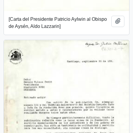
[Carta del Presidente Patricio Aylwin al Obispo
Add t
de Aysén, Aldo Lazzarin]