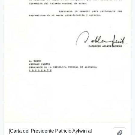
[Carta del Presidente Patricio Aylwin al
Add t