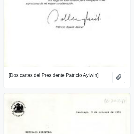
[Dos cartas del Presidente Patricio Aylwin]
Add t