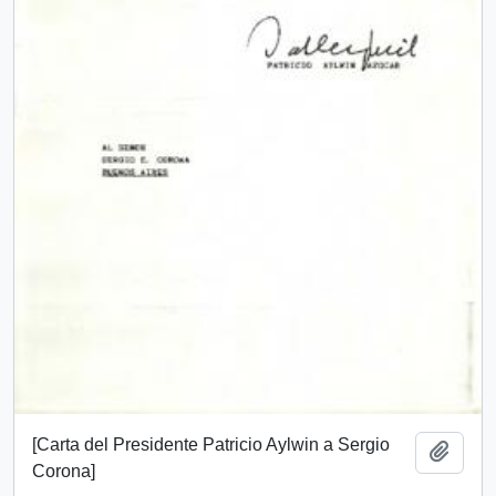
[Carta del Presidente Patricio Aylwin a Sergio
Add t
Corona]