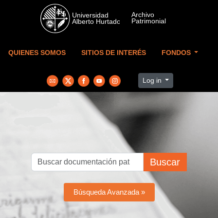
Skip to main content
QUIENES SOMOS
SITIOS DE INTERÉS
FONDOS
Log in
Buscar
Búsqueda Avanzada »