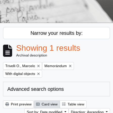
Narrow your results by:
Showing 1 results
Archival description
Remove filter:
Remove filter:
Trivelli O., Marcelo
Memorándum
Remove filter:
With digital objects
Advanced search options
Print preview
Card view
Table view
Sort by: Date modified
Direction: Ascending