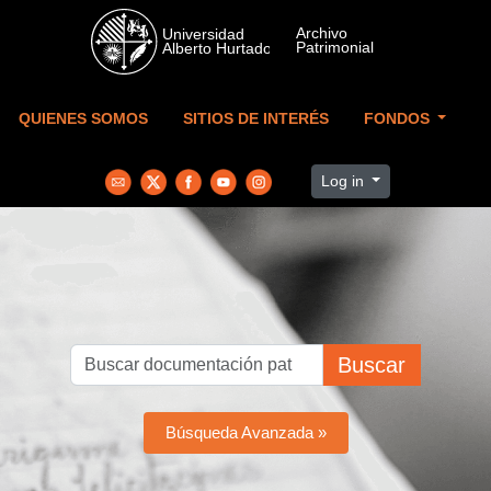
Skip to main content
QUIENES SOMOS
SITIOS DE INTERÉS
FONDOS
Log in
Buscar
Búsqueda Avanzada »