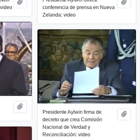
Add to clipboard
Add t
 video
conferencia de prensa en Nueva
Zelanda: video
Add to clipboard
Presidente Aylwin firma de
Add t
decreto que crea Comisión
Nacional de Verdad y
Reconciliación: video