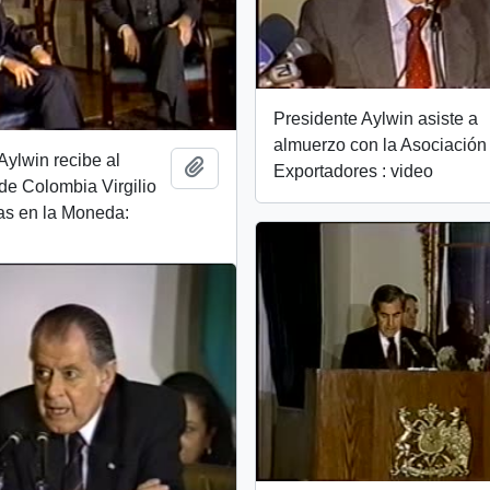
Presidente Aylwin asiste a
almuerzo con la Asociación
Aylwin recibe al
Add to clipboard
Exportadores : video
de Colombia Virgilio
as en la Moneda: