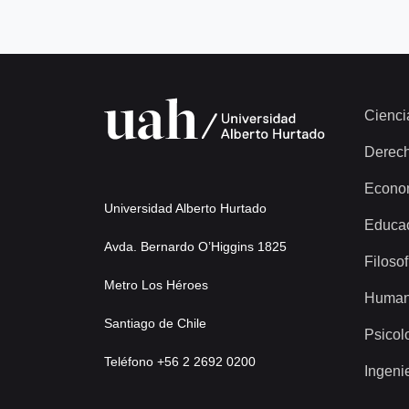
Cienci
Derec
Econo
Universidad Alberto Hurtado
Educa
Avda. Bernardo O’Higgins 1825
Filosof
Metro Los Héroes
Human
Santiago de Chile
Psicol
Teléfono +56 2 2692 0200
Ingeni