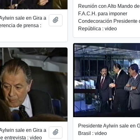
Reunión con Alto Mando de
F.A.C.H. para imponer
Aylwin sale en Gira a
Add to clipboard
Condecoración Presidente 
ferencia de prensa :
República : video
Presidente Aylwin sale en G
Aylwin sale en Gira a
Add to clipboard
Brasil : video
ce entrevista : video