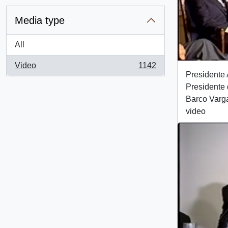
Media type
All
Video
1142
, 1142 results
Presidente 
Presidente 
Barco Varg
video