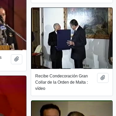
s
Add to clipboard
Recibe Condecoración Gran
Add t
Collar de la Orden de Malta :
vídeo