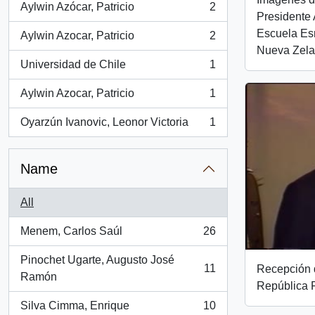
Aylwin Azócar, Patricio
2
, 2 results
Presidente 
Escuela Es
Aylwin Azocar, Patricio
2
, 2 results
Nueva Zela
Universidad de Chile
1
, 1 results
Aylwin Azocar, Patricio
1
, 1 results
Oyarzún Ivanovic, Leonor Victoria
1
, 1 results
Name
All
Menem, Carlos Saúl
26
, 26 results
Pinochet Ugarte, Augusto José
11
Recepción d
, 11 results
Ramón
República P
Silva Cimma, Enrique
10
, 10 results