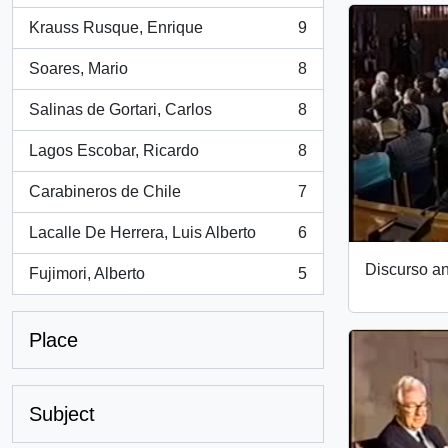
Krauss Rusque, Enrique
9
, 9 results
Soares, Mario
8
, 8 results
Salinas de Gortari, Carlos
8
, 8 results
Lagos Escobar, Ricardo
8
, 8 results
Carabineros de Chile
7
, 7 results
Lacalle De Herrera, Luis Alberto
6
, 6 results
Discurso an
Fujimori, Alberto
5
, 5 results
Place
Subject