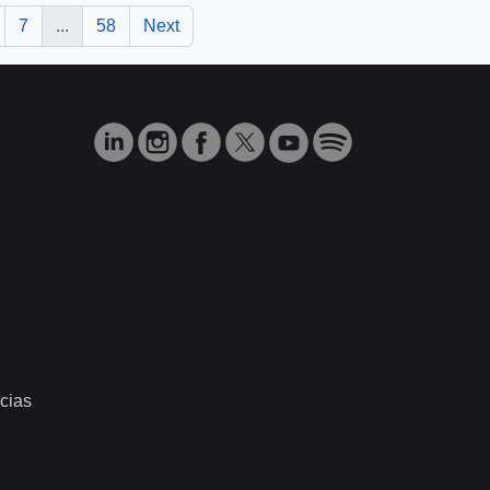
7
...
58
Next
cias