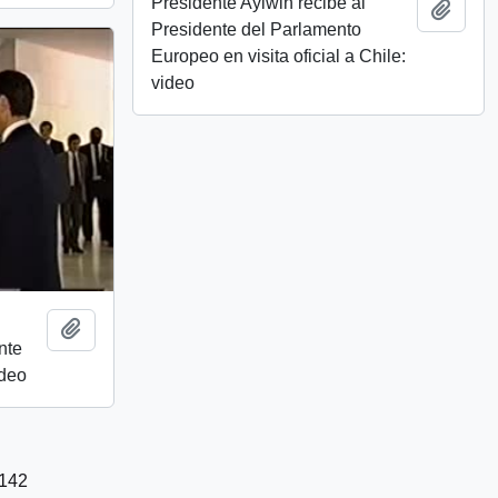
Presidente Aylwin recibe al
Add t
Presidente del Parlamento
Europeo en visita oficial a Chile:
video
Add to clipboard
nte
ideo
1142