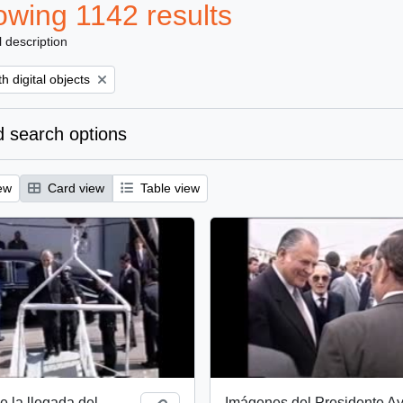
wing 1142 results
l description
ove filter:
h digital objects
 search options
ew
Card view
Table view
 la llegada del
Imágenes del Presidente Ay