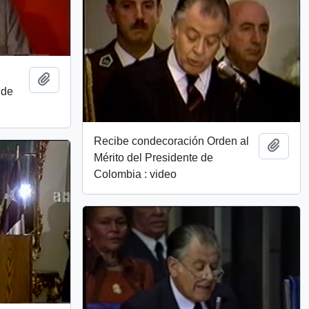
Add to clipboard
 de
Recibe condecoración Orden al
Add t
Mérito del Presidente de
Colombia : video