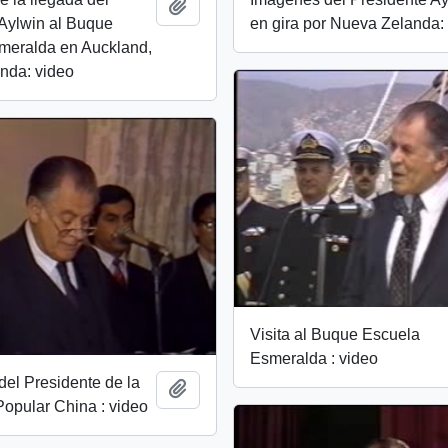
Add to clipboard
Aylwin al Buque
en gira por Nueva Zelanda:
meralda en Auckland,
nda: video
Visita al Buque Escuela
Esmeralda : video
el Presidente de la
Add to clipboard
opular China : video