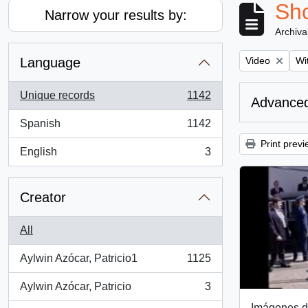
Sho
Narrow your results by:
Archiva
Remove filter:
Rem
Language
Video
Wit
Unique records
1142
Advanced
, 1142 results
Spanish
1142
, 1142 results
Print previ
English
3
, 3 results
Creator
All
Aylwin Azócar, Patricio1
1125
, 1125 results
Aylwin Azócar, Patricio
3
, 3 results
Imágenes de