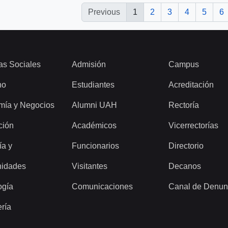
Previous
1
2
3
4
5
6
as Sociales
Admisión
Campus
ho
Estudiantes
Acreditación
mía y Negocios
Alumni UAH
Rectoría
ción
Académicos
Vicerrectorías
ía y
Funcionarios
Directorio
idades
Visitantes
Decanos
ogía
Comunicaciones
Canal de Denun
ería