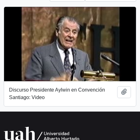
Discurso Presidente Aylwin en Convención
Add t
Santiago: Video