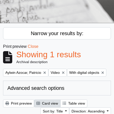
Narrow your results by:
Print preview
Close
Showing 1 results
Archival description
Remove filter:
Remove filter:
Remove filter:
Aylwin Azocar, Patricio
Video
With digital objects
Advanced search options
Print preview
Card view
Table view
Sort by: Title
Direction: Ascending