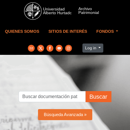
Skip to main content
QUIENES SOMOS
SITIOS DE INTERÉS
FONDOS
Log in
Buscar
Búsqueda Avanzada »