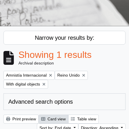
Narrow your results by:
Showing 1 results
Archival description
Remove filter:
Remove filter:
Amnistía Internacional
Reino Unido
Remove filter:
With digital objects
Advanced search options
Print preview
Card view
Table view
Sort by: End date
Direction: Ascending