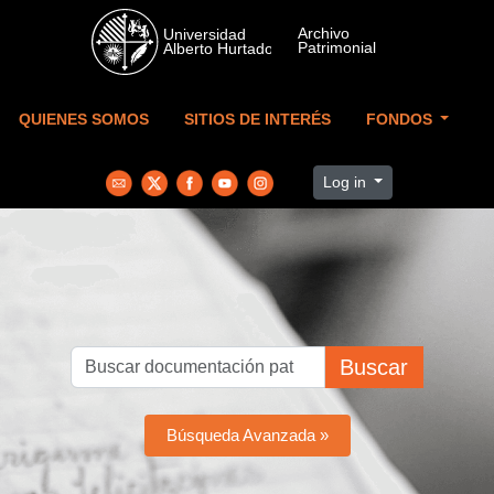
Skip to main content
QUIENES SOMOS
SITIOS DE INTERÉS
FONDOS
Log in
Buscar
Búsqueda Avanzada »