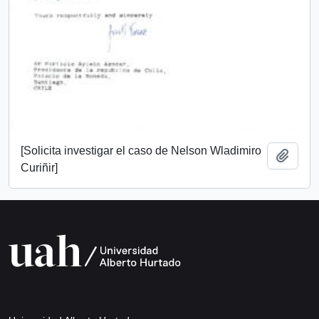
[Solicita investigar el caso de Nelson Wladimiro
Add t
Curiñir]