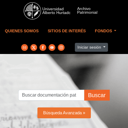
Skip to main content
QUIENES SOMOS
SITIOS DE INTERÉS
FONDOS
Iniciar sesión
Buscar
Búsqueda Avanzada »