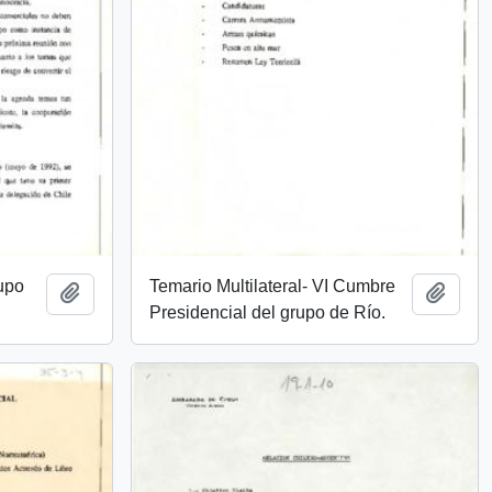
rupo
Temario Multilateral- VI Cumbre
Añadir al portapapeles
Añadi
Presidencial del grupo de Río.