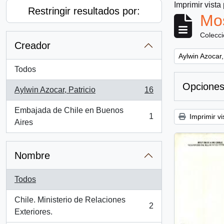
Imprimir vista
Restringir resultados por:
Mos
Colecc
Creador
Remove filter:
Aylwin Azocar,
Todos
Opciones
Aylwin Azocar, Patricio
16
, 16 resultados
Embajada de Chile en Buenos
1
Imprimir vi
, 1 resultados
Aires
Nombre
Todos
Chile. Ministerio de Relaciones
2
, 2 resultados
Exteriores.