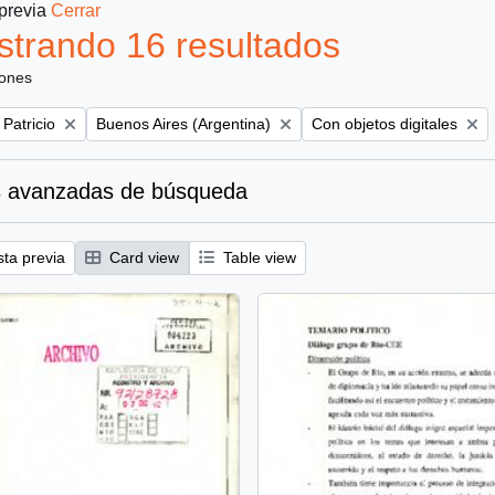
 previa
Cerrar
trando 16 resultados
iones
Remove filter:
Remove filter:
 Patricio
Buenos Aires (Argentina)
Con objetos digitales
 avanzadas de búsqueda
sta previa
Card view
Table view