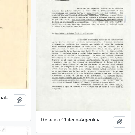
ial-
Añadir al portapapeles
Relación Chileno-Argentina
Añadi