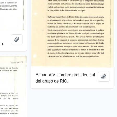
Añadir al portapapeles
io.
Ecuador-VI cumbre presidencial
Añadi
del grupo de RÍO.