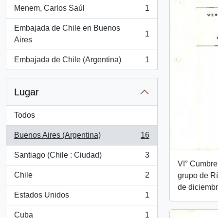
Menem, Carlos Saúl
1
, 1 resultados
Embajada de Chile en Buenos
1
, 1 resultados
Aires
Embajada de Chile (Argentina)
1
, 1 resultados
Lugar
Todos
Buenos Aires (Argentina)
16
, 16 resultados
Santiago (Chile : Ciudad)
3
, 3 resultados
VI° Cumbre 
Chile
2
grupo de Rí
, 2 resultados
de diciembr
Estados Unidos
1
, 1 resultados
Cuba
1