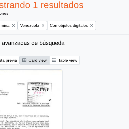
trando 1 resultados
iones
Remove filter:
Remove filter:
ermina
Venezuela
Con objetos digitales
 avanzadas de búsqueda
sta previa
Card view
Table view