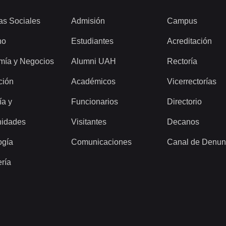
as Sociales
Admisión
Campus
ho
Estudiantes
Acreditación
mía y Negocios
Alumni UAH
Rectoría
ción
Académicos
Vicerrectorías
ía y
Funcionarios
Directorio
idades
Visitantes
Decanos
ogía
Comunicaciones
Canal de Denun
ería