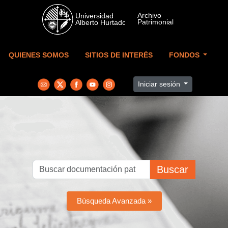
Skip to main content
QUIENES SOMOS
SITIOS DE INTERÉS
FONDOS
Iniciar sesión
Buscar
Búsqueda Avanzada »