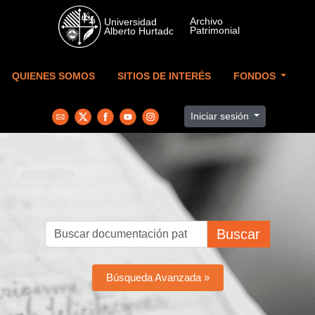
Skip to main content
QUIENES SOMOS
SITIOS DE INTERÉS
FONDOS
Iniciar sesión
Buscar
Búsqueda Avanzada »