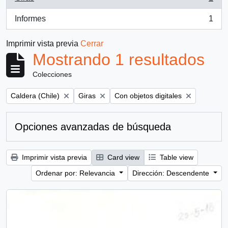
, 1 resultados
Informes
1
, 1 resultados
Imprimir vista previa
Cerrar
Mostrando 1 resultados
Colecciones
Remove filter:
Remove filter:
Remove filter:
Caldera (Chile)
Giras
Con objetos digitales
Opciones avanzadas de búsqueda
Imprimir vista previa
Card view
Table view
Ordenar por: Relevancia
Dirección: Descendente