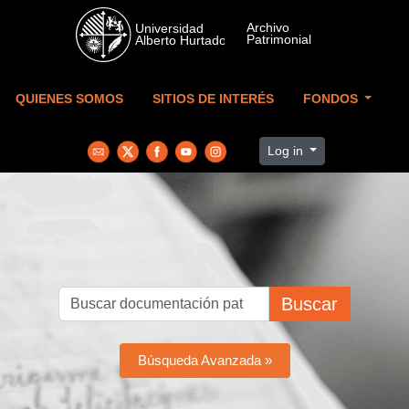
Skip to main content
QUIENES SOMOS
SITIOS DE INTERÉS
FONDOS
Log in
Buscar
Búsqueda Avanzada »