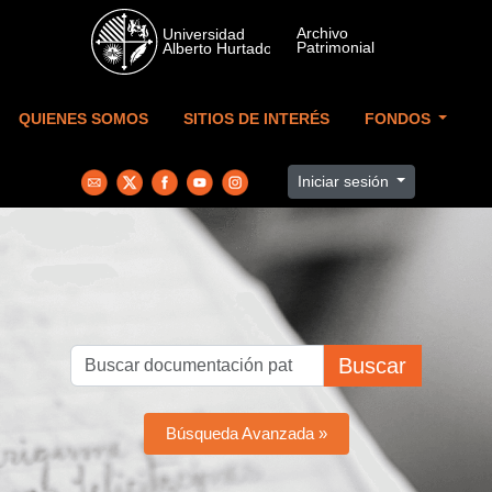
Skip to main content
QUIENES SOMOS
SITIOS DE INTERÉS
FONDOS
Iniciar sesión
Buscar
Búsqueda Avanzada »