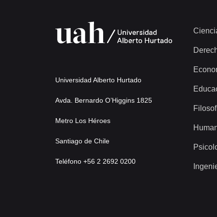
Cienci
Derec
Econo
Universidad Alberto Hurtado
Educa
Avda. Bernardo O’Higgins 1825
Filosof
Metro Los Héroes
Human
Santiago de Chile
Psicol
Teléfono +56 2 2692 0200
Ingeni