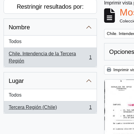
Imprimir vista
Restringir resultados por:
Mos
Colecc
Nombre
Remove filter:
Chile. Intende
Todos
Opciones
Chile. Intendencia de la Tercera
1
, 1 resultados
Región
Imprimir vi
Lugar
Todos
Tercera Región (Chile)
1
, 1 resultados