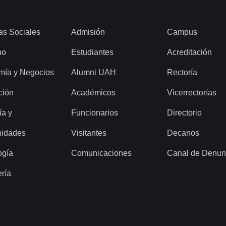
as Sociales
Admisión
Campus
ho
Estudiantes
Acreditación
mía y Negocios
Alumni UAH
Rectoría
ción
Académicos
Vicerrectorías
ía y
Funcionarios
Directorio
idades
Visitantes
Decanos
ogía
Comunicaciones
Canal de Denun
ería