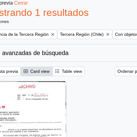
 previa
Cerrar
trando 1 resultados
iones
Remove filter:
Remove filt
ncia de la Tercera Región
Tercera Región (Chile)
Con objetos
 avanzadas de búsqueda
sta previa
Card view
Table view
Ordenar p