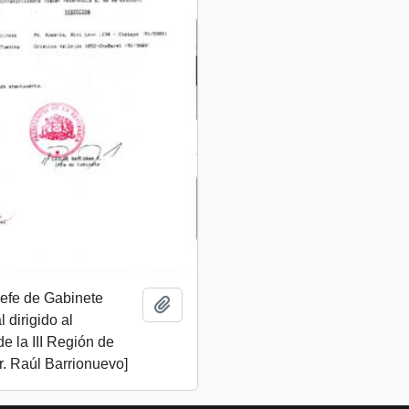
 Jefe de Gabinete
Añadir al portapapeles
 dirigido al
de la III Región de
. Raúl Barrionuevo]