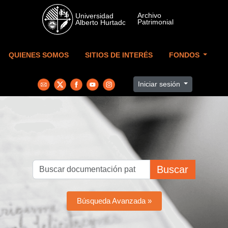
Skip to main content
QUIENES SOMOS
SITIOS DE INTERÉS
FONDOS
Iniciar sesión
Buscar
Búsqueda Avanzada »