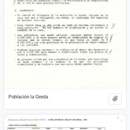
Población la Greda
Añadi