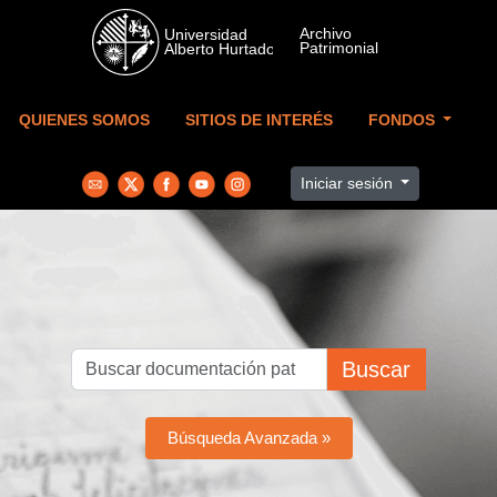
Skip to main content
QUIENES SOMOS
SITIOS DE INTERÉS
FONDOS
Iniciar sesión
Buscar
Búsqueda Avanzada »