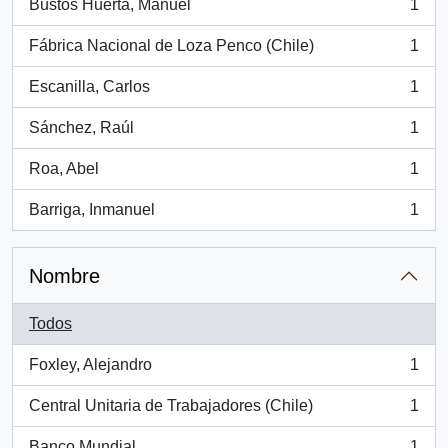
Bustos Huerta, Manuel
1
, 1 resultados
Fábrica Nacional de Loza Penco (Chile)
1
, 1 resultados
Escanilla, Carlos
1
, 1 resultados
Sánchez, Raúl
1
, 1 resultados
Roa, Abel
1
, 1 resultados
Barriga, Inmanuel
1
, 1 resultados
Nombre
Todos
Foxley, Alejandro
1
, 1 resultados
Central Unitaria de Trabajadores (Chile)
1
, 1 resultados
Banco Mundial
1