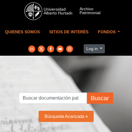
Skip to main content
QUIENES SOMOS
SITIOS DE INTERÉS
FONDOS
Log in
Buscar
Búsqueda Avanzada »