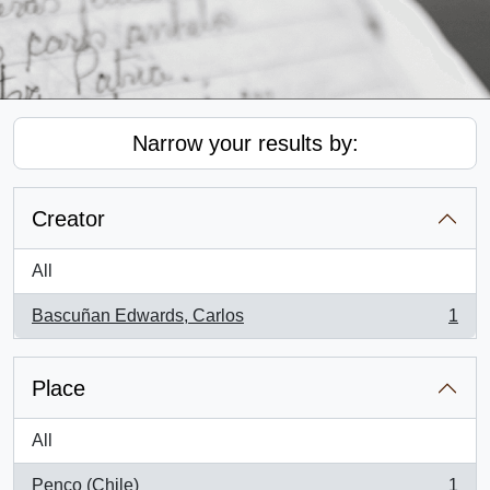
Narrow your results by:
Creator
All
Bascuñan Edwards, Carlos
1
, 1 results
Place
All
Penco (Chile)
1