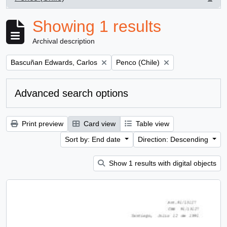
, 1 results
Showing 1 results
Archival description
Remove filter:
Remove filter:
Bascuñan Edwards, Carlos
Penco (Chile)
Advanced search options
Print preview
Card view
Table view
Sort by: End date
Direction: Descending
Show 1 results with digital objects