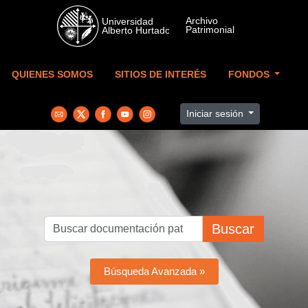
Skip to main content
QUIENES SOMOS
SITIOS DE INTERÉS
FONDOS
Iniciar sesión
Buscar
Búsqueda Avanzada »