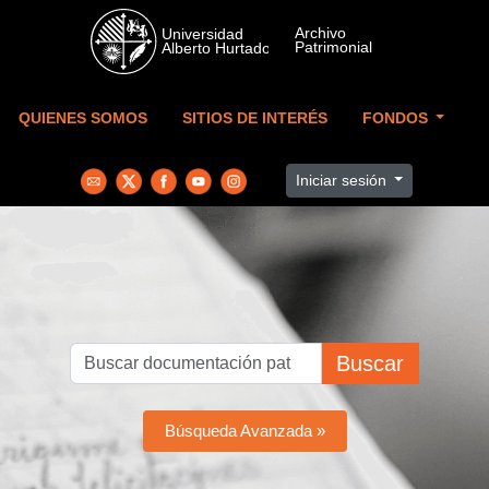
Skip to main content
QUIENES SOMOS
SITIOS DE INTERÉS
FONDOS
Iniciar sesión
Buscar
Búsqueda Avanzada »