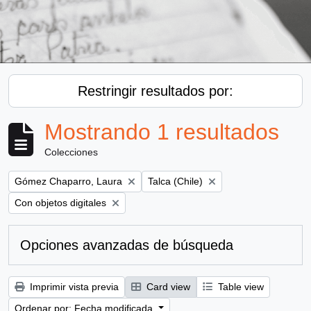
Restringir resultados por:
Mostrando 1 resultados
Colecciones
Remove filter:
Remove filter:
Gómez Chaparro, Laura
Talca (Chile)
Remove filter:
Con objetos digitales
Opciones avanzadas de búsqueda
Imprimir vista previa
Card view
Table view
Ordenar por: Fecha modificada